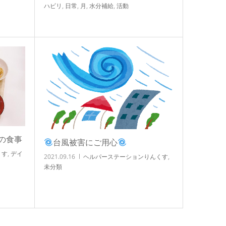
ハビリ
,
日常
,
月
,
水分補給
,
活動
の食事
台風被害にご用心
くす
,
デイ
2021.09.16
ヘルパーステーションりんくす
,
未分類