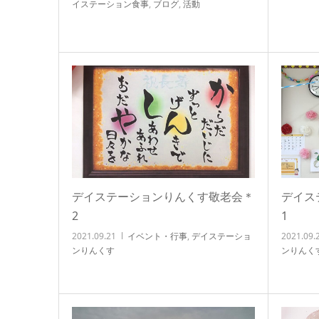
イステーション食事
,
ブログ
,
活動
デイステーションりんくす敬老会＊
デイス
2
1
2021.09.21
イベント・行事
,
デイステーショ
2021.09.
ンりんくす
ンりんく