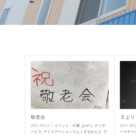
敬老会
より
2021.09.27
イベント・行事
,
おやつ
,
デイサ
2021.09.
ービス
,
デイステーションりんくすせかんど
,
デ
ーステー