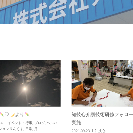
♡
より
知技心介護技術研修フォロ
実施
24
イベント・行事
,
ブログ
,
ヘルパ
ションりんくす
,
日常
,
月
2021.09.23
知技心