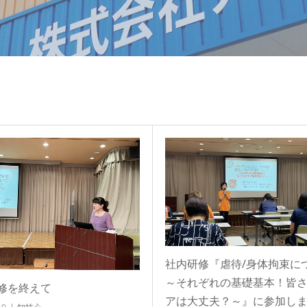
社内研修『虐待/身体拘束に
～それぞれの基礎基本！皆
修を終えて
アは大丈夫？～』に参加し