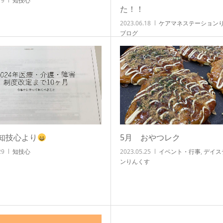
19
知技心
た！！
2023.06.18
ケアマネステーション
ブログ
知技心より
5月 おやつレク
29
知技心
2023.05.25
イベント・行事
,
デイス
ンりんくす