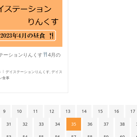
テーションりんくす
4月の
6
デイステーションりんくす
,
デイス
ン食事
9
10
11
12
13
14
15
16
17
31
32
33
34
35
36
37
38
53
54
55
56
57
58
59
60