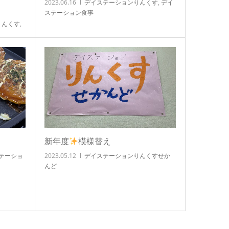
2023.06.16
デイステーションりんくす
,
デイ
ステーション食事
りんくす
,
新年度
模様替え
テーショ
2023.05.12
デイステーションりんくすせか
んど