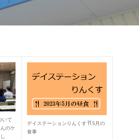
ついて
デイステーションりんくす
5月の
さんのケ
食事
まし