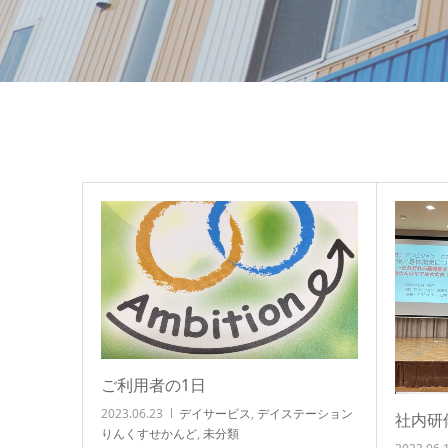
ご利用者の1日
2023.06.23
デイサービス
,
デイステーション
社内研
りんくすせかんど
,
未分類