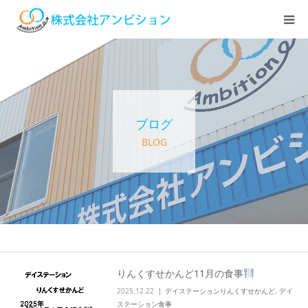
ホーム
アンビションについて
ブログ
サービス紹介
BLOG
デイステーション
居宅介護・訪問介護
快護ラボ知技心
りんくすせかんど11月の食事
2025.12.22
デイステーションりんくすせかんど
,
デイ
求人情報
ステーション食事