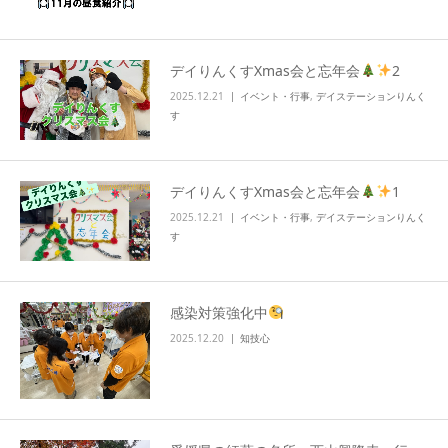
info
デイりんくすXmas会と忘年会
2
2025.12.21
イベント・行事
,
デイステーションりんく
す
デイりんくすXmas会と忘年会
1
2025.12.21
イベント・行事
,
デイステーションりんく
す
感染対策強化中
2025.12.20
知技心