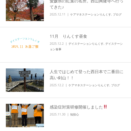
愛媛県の紅葉の名所。西山興隆寺へ行っ
てきた♪
2025.12.11
ケアマネステーションりんくす
,
ブログ
11月 りんくす昼食
2025.12.2
デイステーションりんくす
,
デイステーシ
ョン食事
人生ではじめて登った西日本で二番目に
高い剣山！！
2025.12.2
ケアマネステーションりんくす
,
ブログ
感染症対策研修開催しました
2025.11.30
知技心