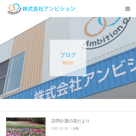
ホーム
アンビションについて
ブログ
サービス紹介
BLOG
デイステーション
居宅介護・訪問介護
快護ラボ知技心
訪問介護の花だより
2021.03.24
日常
求人情報