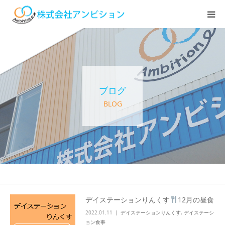
ホーム
アンビションについて
ブログ
サービス紹介
BLOG
デイステーション
居宅介護・訪問介護
快護ラボ知技心
デイステーションりんくす
12月の昼食
2022.01.11
デイステーションりんくす
,
デイステーシ
求人情報
ョン食事