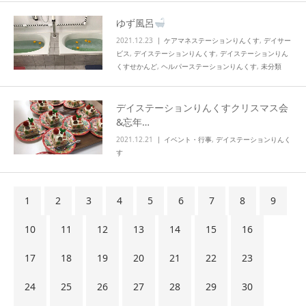
ゆず風呂
2021.12.23
ケアマネステーションりんくす
,
デイサー
ビス
,
デイステーションりんくす
,
デイステーションりん
くすせかんど
,
ヘルパーステーションりんくす
,
未分類
デイステーションりんくすクリスマス会
&忘年…
2021.12.21
イベント・行事
,
デイステーションりんく
す
1
2
3
4
5
6
7
8
9
10
11
12
13
14
15
16
17
18
19
20
21
22
23
24
25
26
27
28
29
30