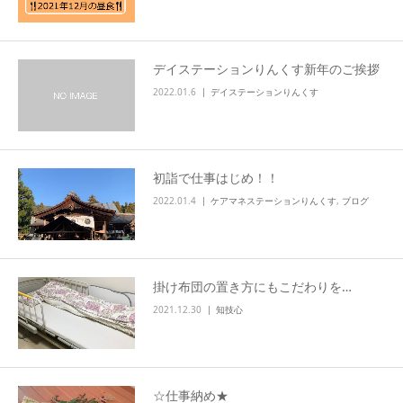
info
デイステーションりんくす新年のご挨拶
2022.01.6
デイステーションりんくす
初詣で仕事はじめ！！
2022.01.4
ケアマネステーションりんくす
,
ブログ
掛け布団の置き方にもこだわりを…
2021.12.30
知技心
☆仕事納め★