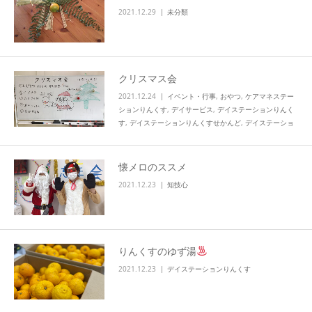
2021.12.29
未分類
クリスマス会
2021.12.24
イベント・行事
,
おやつ
,
ケアマネステー
ションりんくす
,
デイサービス
,
デイステーションりんく
す
,
デイステーションりんくすせかんど
,
デイステーショ
ン食事
,
ブログ
,
ヘルパーステーションりんくす
懐メロのススメ
2021.12.23
知技心
りんくすのゆず湯
2021.12.23
デイステーションりんくす