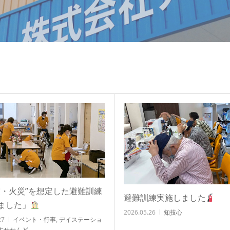
震・火災”を想定した避難訓練
避難訓練実施しました
ました」
2026.05.26
知技心
27
イベント・行事
,
デイステーショ
すせかんど