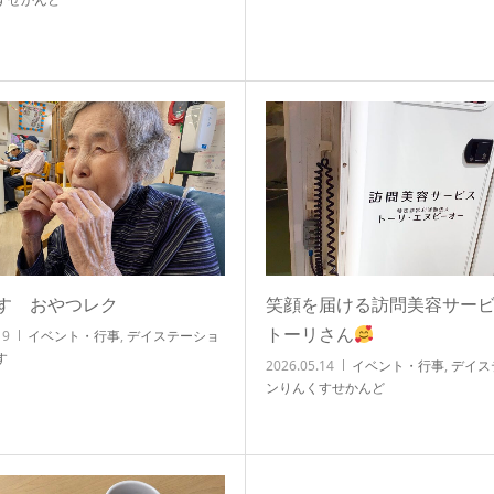
す おやつレク
笑顔を届ける訪問美容サー
トーリさん
19
イベント・行事
,
デイステーショ
す
2026.05.14
イベント・行事
,
デイス
ンりんくすせかんど