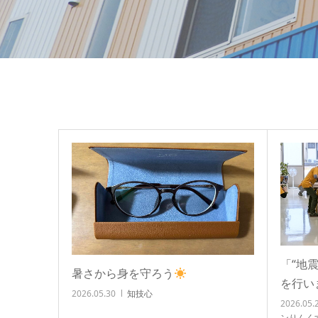
「“地
暑さから身を守ろう
を行い
2026.05.30
知技心
2026.05.
ンりんく