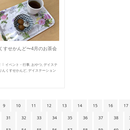
くすせかんど〜4月のお茶会
2
イベント・行事
,
おやつ
,
デイステ
りんくすせかんど
,
デイステーション
9
10
11
12
13
14
15
16
17
31
32
33
34
35
36
37
38
53
54
55
56
57
58
59
60