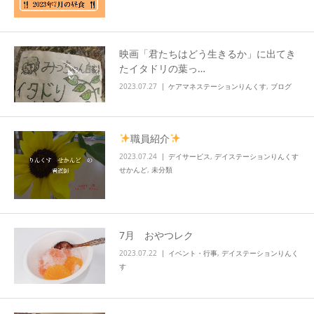
info
映画「君たちはどう生きるか」に出てき
たイタドリの葉っ…
2023.07.27
ケアマネステーションりんくす
,
ブログ
職員紹介
2023.07.24
デイサービス
,
デイステーションりんくす
せかんど
,
未分類
7月 おやつレク
2023.07.22
イベント・行事
,
デイステーションりんく
す