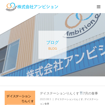
ホーム
アンビションについて
ブログ
サービス紹介
BLOG
デイステーション
居宅介護・訪問介護
快護ラボ知技心
デイステーションりんくす
7月の食事
2023.08.5
デイステーションりんくす
,
デイステーシ
求人情報
ョン食事