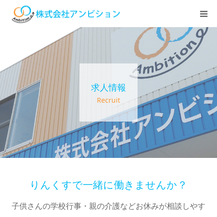
ホーム
アンビションについて
求人情報
サービス紹介
Recruit
デイステーション
居宅介護・訪問介護
快護ラボ知技心
りんくすで一緒に働きませんか？
子供さんの学校行事・親の介護などお休みが相談しやす
求人情報