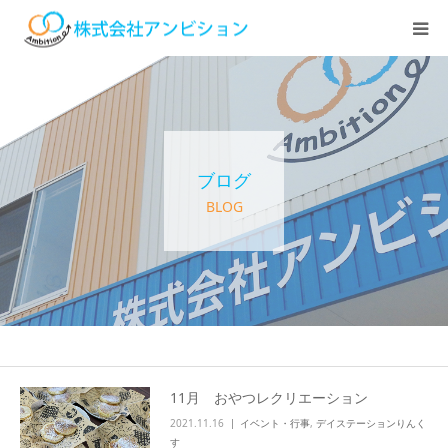
ホーム
アンビションについて
ブログ
サービス紹介
BLOG
デイステーション
居宅介護・訪問介護
快護ラボ知技心
11月 おやつレクリエーション
2021.11.16
イベント・行事
,
デイステーションりんく
求人情報
す