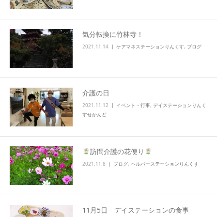
info
気分転換に竹林寺！
2021.11.14
ケアマネステーションりんくす
,
ブログ
介護の日
2021.11.12
イベント・行事
,
デイステーションりんく
すせかんど
訪問介護の花便り
2021.11.8
ブログ
,
ヘルパーステーションりんくす
11月5日 デイステーションの食事