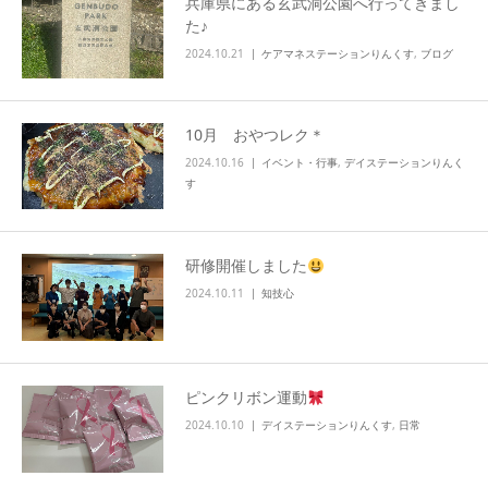
兵庫県にある玄武洞公園へ行ってきまし
た♪
2024.10.21
ケアマネステーションりんくす
,
ブログ
10月 おやつレク＊
2024.10.16
イベント・行事
,
デイステーションりんく
す
研修開催しました
2024.10.11
知技心
ピンクリボン運動
2024.10.10
デイステーションりんくす
,
日常