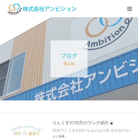
ホーム
アンビションについて
ブログ
サービス紹介
BLOG
デイステーション
居宅介護・訪問介護
快護ラボ知技心
りんくすの10月のランチ紹介
2024.11.1
デイステーションりんくす
,
デイステーシ
求人情報
ョン食事