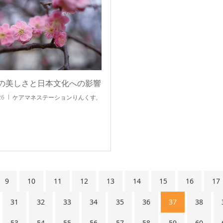
の美しさと日本文化への影響
26
ケアマネステーションりんくす
,
9
10
11
12
13
14
15
16
17
31
32
33
34
35
36
37
38
53
54
55
56
57
58
59
60