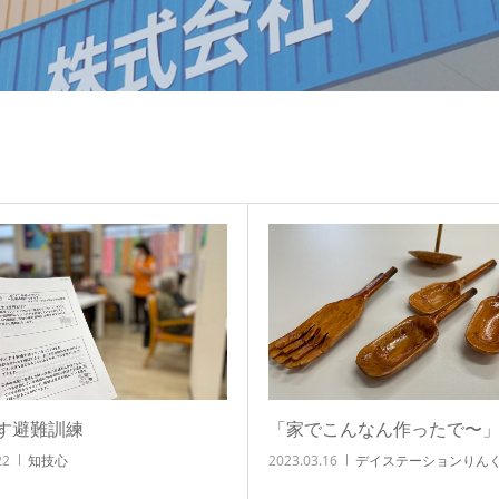
す避難訓練
「家でこんなん作ったで〜
22
知技心
2023.03.16
デイステーションりん