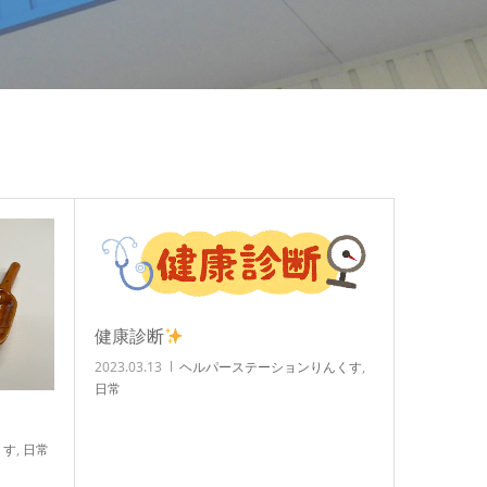
健康診断
2023.03.13
ヘルパーステーションりんくす
,
日常
」
くす
,
日常