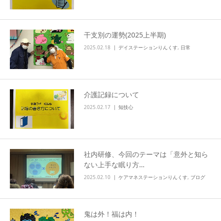
info
干支別の運勢(2025上半期)
2025.02.18
デイステーションりんくす
,
日常
介護記録について
2025.02.17
知技心
社内研修、今回のテーマは「意外と知ら
ない上手な眠り方…
2025.02.10
ケアマネステーションりんくす
,
ブログ
鬼は外！福は内！