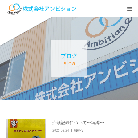
ホーム
アンビションについて
ブログ
サービス紹介
BLOG
デイステーション
居宅介護・訪問介護
快護ラボ知技心
介護記録について〜続編〜
2025.02.24
知技心
求人情報