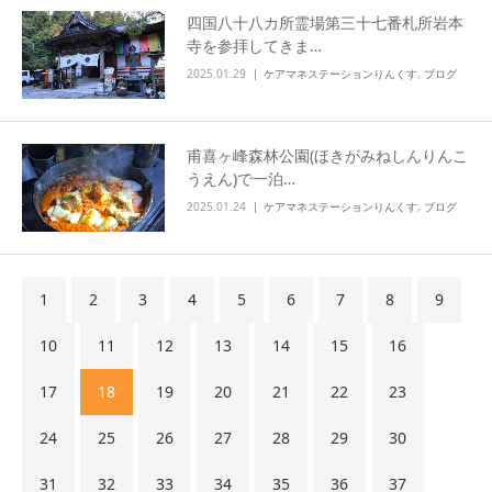
四国八十八カ所霊場第三十七番札所岩本
寺を参拝してきま…
2025.01.29
ケアマネステーションりんくす
,
ブログ
甫喜ヶ峰森林公園(ほきがみねしんりんこ
うえん)で一泊…
2025.01.24
ケアマネステーションりんくす
,
ブログ
1
2
3
4
5
6
7
8
9
10
11
12
13
14
15
16
17
18
19
20
21
22
23
24
25
26
27
28
29
30
31
32
33
34
35
36
37