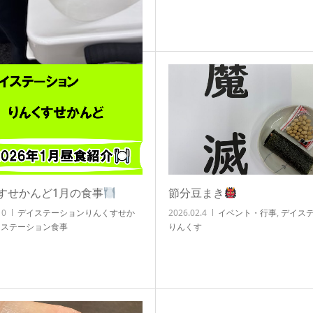
の習慣化
26
知技心
すせかんど1月の食事
節分豆まき
10
デイステーションりんくすせか
2026.02.4
イベント・行事
,
デイス
イステーション食事
りんくす