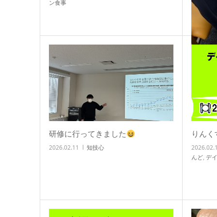
ン食事
手洗い
2026.02.
研修に行ってきました
りんく
2026.02.11
知技心
2026.02.
んど
,
デ