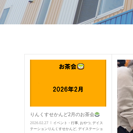
りんくすせかんど2月のお茶会
2026.02.27
イベント・行事
,
おやつ
,
デイス
テーションりんくすせかんど
,
デイステーショ