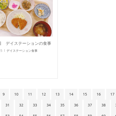
5日 デイステーションの食事
25
デイステーション食事
9
10
11
12
13
14
15
16
17
31
32
33
34
35
36
37
38
53
54
55
56
57
58
59
60