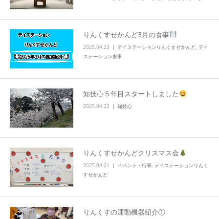
info
りんくすせかんど3月の食事
2025.04.23
デイステーションりんくすせかんど
,
デイ
ステーション食事
知技心５年目スタートしました
2025.04.22
知技心
りんくすせかんどクリスマス会
2025.04.21
イベント・行事
,
デイステーションりんく
すせかんど
りんくすの運動機器紹介①