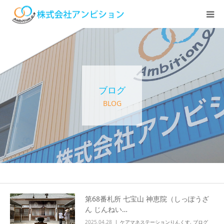
ホーム
アンビションについて
ブログ
サービス紹介
BLOG
デイステーション
居宅介護・訪問介護
快護ラボ知技心
第68番札所 七宝山 神恵院（しっぽうざ
ん じんねい…
求人情報
2025.04.28
ケアマネステーションりんくす
,
ブログ