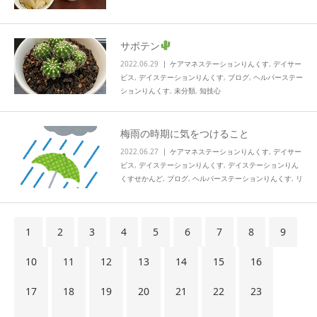
サボテン
2022.06.29
ケアマネステーションりんくす
,
デイサー
ビス
,
デイステーションりんくす
,
ブログ
,
ヘルパーステー
ションりんくす
,
未分類
,
知技心
梅雨の時期に気をつけること
2022.06.27
ケアマネステーションりんくす
,
デイサー
ビス
,
デイステーションりんくす
,
デイステーションりん
くすせかんど
,
ブログ
,
ヘルパーステーションりんくす
,
リ
ハビリ
,
未分類
,
水分補給
,
活動
,
知技心
1
2
3
4
5
6
7
8
9
10
11
12
13
14
15
16
17
18
19
20
21
22
23