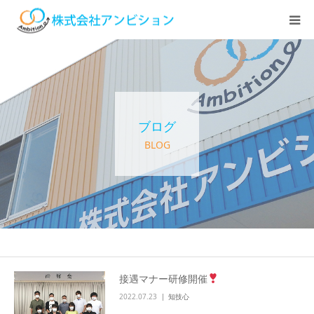
ホーム
アンビションについて
ブログ
サービス紹介
BLOG
デイステーション
居宅介護・訪問介護
快護ラボ知技心
接遇マナー研修開催
2022.07.23
知技心
求人情報