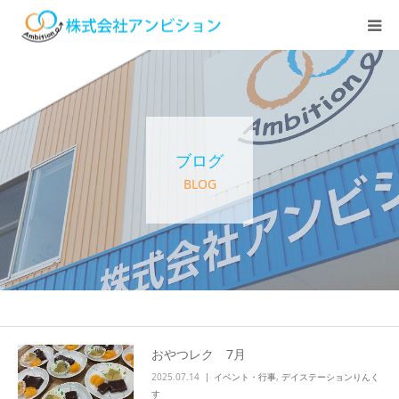
ホーム
アンビションについて
ブログ
サービス紹介
BLOG
デイステーション
居宅介護・訪問介護
快護ラボ知技心
おやつレク 7月
2025.07.14
イベント・行事
,
デイステーションりんく
求人情報
す