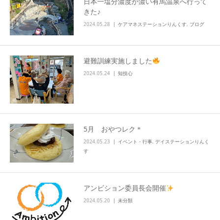
日本一塩分濃度が濃い有馬温泉へ行って
きた♪
2024.05.28
ケアマネステーションりんくす
,
ブログ
避難訓練実施しました
2024.05.24
知技心
5月 おやつレク＊
2024.05.23
イベント・行事
,
デイステーションりんく
す
アンビション委員長会開催
2024.05.20
未分類