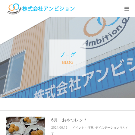
ホーム
アンビションについて
ブログ
サービス紹介
BLOG
デイステーション
居宅介護・訪問介護
快護ラボ知技心
6月 おやつレク＊
2024.06.16
イベント・行事
,
デイステーションりんく
求人情報
す