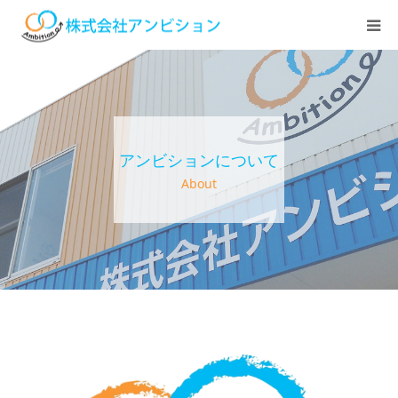
ホーム
アンビションについて
アンビションについて
サービス紹介
About
デイステーション
居宅介護・訪問介護
快護ラボ知技心
求人情報