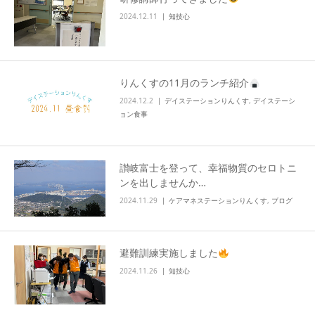
2024.12.11
知技心
りんくすの11月のランチ紹介
2024.12.2
デイステーションりんくす
,
デイステーシ
ョン食事
讃岐富士を登って、幸福物質のセロトニ
ンを出しませんか…
2024.11.29
ケアマネステーションりんくす
,
ブログ
避難訓練実施しました
2024.11.26
知技心