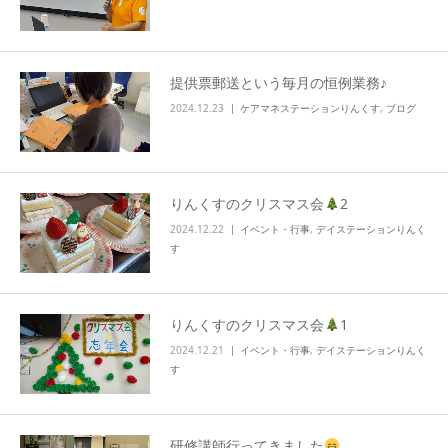
info
提供票郵送という毎月の恒例業務♪
2024.12.23
ケアマネステーションりんくす
,
ブログ
りんくすのクリスマス会
2
2024.12.22
イベント・行事
,
デイステーションりんく
す
りんくすのクリスマス会
1
2024.12.21
イベント・行事
,
デイステーションりんく
す
研修講師行ってきました