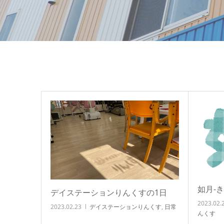
如月-き
デイステーションりんくすの1日
2023.02.
2023.02.23
デイステーションりんくす
,
日常
んくす