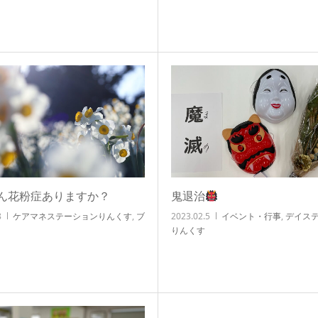
ん花粉症ありますか？
鬼退治
8
ケアマネステーションりんくす
,
ブ
2023.02.5
イベント・行事
,
デイス
りんくす