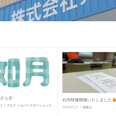
さらぎ-
社内研修開催いたしました
22
ブログ
,
ヘルパーステーションり
2023.02.21
知技心