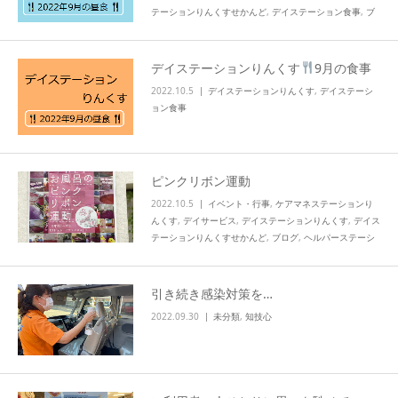
テーションりんくすせかんど
,
デイステーション食事
,
ブ
ログ
,
ヘルパーステーションりんくす
,
知技心
info
デイステーションりんくす
9月の食事
2022.10.5
デイステーションりんくす
,
デイステーシ
ョン食事
ピンクリボン運動
2022.10.5
イベント・行事
,
ケアマネステーションり
んくす
,
デイサービス
,
デイステーションりんくす
,
デイス
テーションりんくすせかんど
,
ブログ
,
ヘルパーステーシ
ョンりんくす
,
活動
,
知技心
引き続き感染対策を…
2022.09.30
未分類
,
知技心