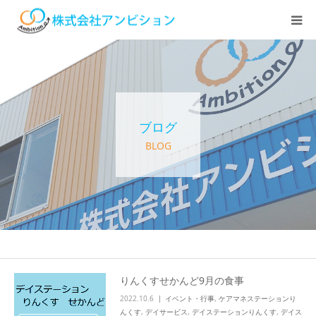
ホーム
アンビションについて
ブログ
サービス紹介
BLOG
デイステーション
居宅介護・訪問介護
快護ラボ知技心
りんくすせかんど9月の食事
2022.10.6
イベント・行事
,
ケアマネステーションり
求人情報
んくす
,
デイサービス
,
デイステーションりんくす
,
デイス