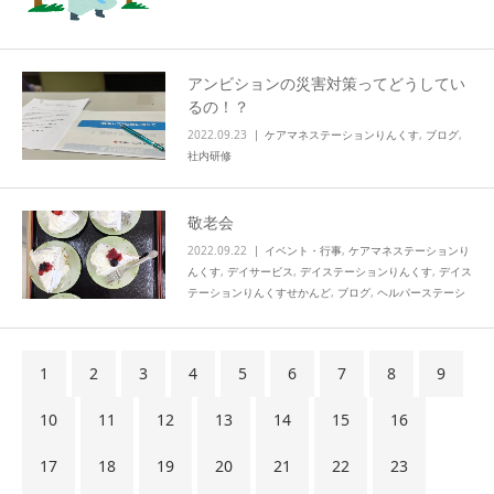
アンビションの災害対策ってどうしてい
るの！？
2022.09.23
ケアマネステーションりんくす
,
ブログ
,
社内研修
敬老会
2022.09.22
イベント・行事
,
ケアマネステーションり
んくす
,
デイサービス
,
デイステーションりんくす
,
デイス
テーションりんくすせかんど
,
ブログ
,
ヘルパーステーシ
ョンりんくす
,
リハビリ
,
活動
,
知技心
1
2
3
4
5
6
7
8
9
10
11
12
13
14
15
16
17
18
19
20
21
22
23