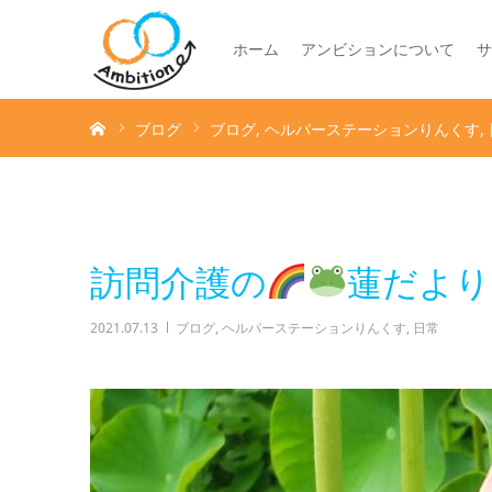
ホーム
アンビションについて
サ
ホーム
ブログ
ブログ
ヘルパーステーションりんくす
訪問介護の
蓮だより
2021.07.13
ブログ
,
ヘルパーステーションりんくす
,
日常