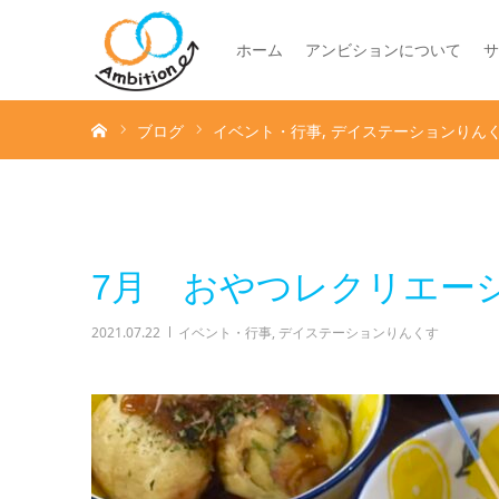
ホーム
アンビションについて
サ
ホーム
ブログ
イベント・行事
デイステーションりん
7月 おやつレクリエー
2021.07.22
イベント・行事
,
デイステーションりんくす