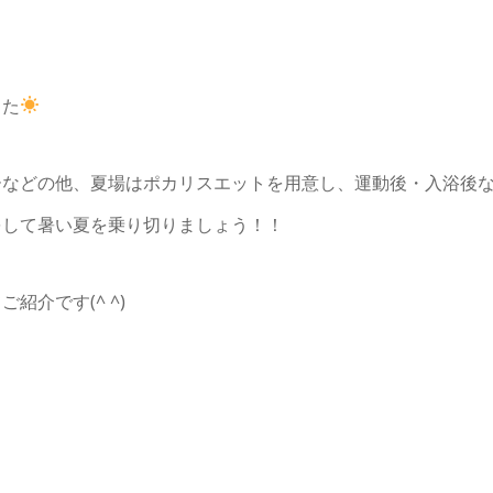
した
ーなどの他、夏場はポカリスエットを用意し、運動後・入浴後
をして暑い夏を乗り切りましょう！！
介です(^ ^)