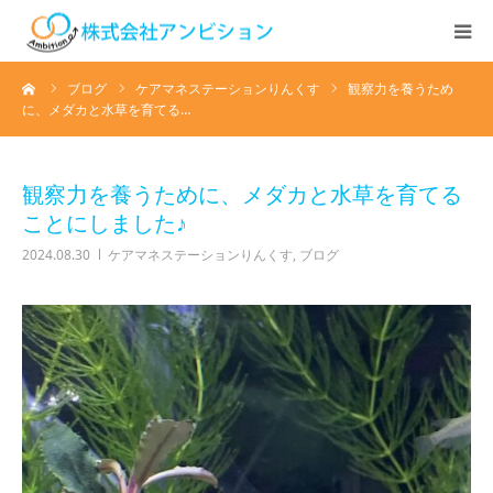
ーム
ブログ
ケアマネステーションりんくす
観察力を養うため
ホーム
に、メダカと水草を育てる…
アンビションについて
観察力を養うために、メダカと水草を育てる
サービス紹介
ことにしました♪
2024.08.30
ケアマネステーションりんくす
,
ブログ
デイステーション
居宅介護・訪問介護
快護ラボ知技心
求人情報