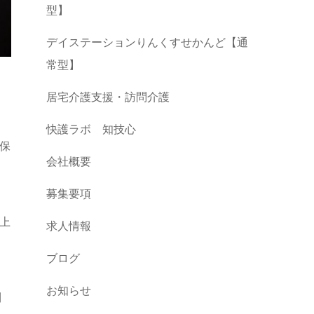
型】
デイステーションりんくすせかんど【通
常型】
居宅介護支援・訪問介護
快護ラボ 知技心
保
会社概要
募集要項
上
求人情報
ブログ
お知らせ
利