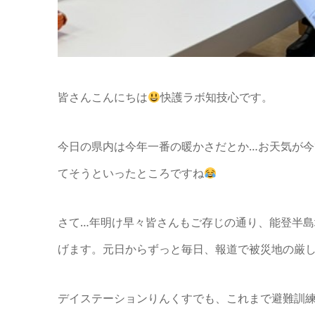
皆さんこんにちは
快護ラボ知技心です。
今日の県内は今年一番の暖かさだとか…お天気が
てそうといったところですね
さて…年明け早々皆さんもご存じの通り、能登半
げます。元日からずっと毎日、報道で被災地の厳
デイステーションりんくすでも、これまで避難訓