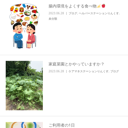
腸内環境をよくする食べ物
info
2023.06.28
ブログ
,
ヘルパーステーションりんくす
,
未分類
家庭菜園とかやっていますか？
2023.06.28
ケアマネステーションりんくす
,
ブログ
ご利用者の1日