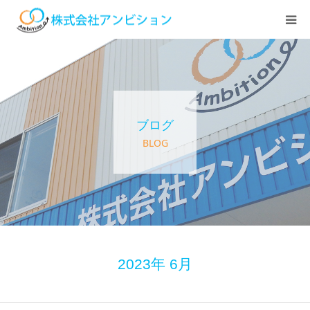
ホーム
アンビションについて
ブログ
サービス紹介
BLOG
デイステーション
居宅介護・訪問介護
快護ラボ知技心
2023年 6月
求人情報