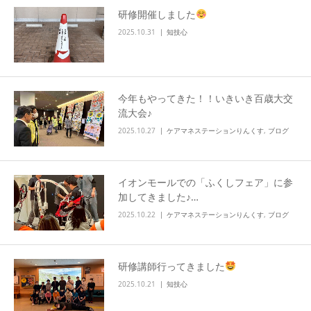
研修開催しました
info
2025.10.31
知技心
今年もやってきた！！いきいき百歳大交
流大会♪
2025.10.27
ケアマネステーションりんくす
,
ブログ
イオンモールでの「ふくしフェア」に参
加してきました♪…
2025.10.22
ケアマネステーションりんくす
,
ブログ
研修講師行ってきました
2025.10.21
知技心