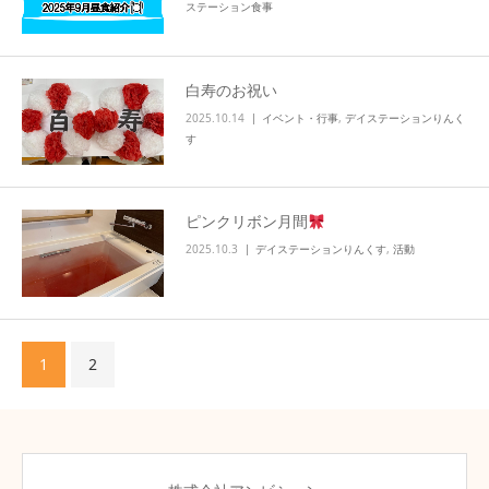
ステーション食事
白寿のお祝い
2025.10.14
イベント・行事
,
デイステーションりんく
す
ピンクリボン月間
2025.10.3
デイステーションりんくす
,
活動
1
2