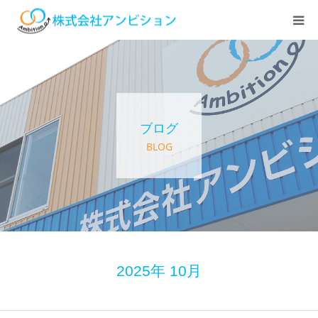
ホーム
アンビションについて
ブログ
サービス紹介
BLOG
デイステーション
居宅介護・訪問介護
快護ラボ知技心
2025年 10月
求人情報