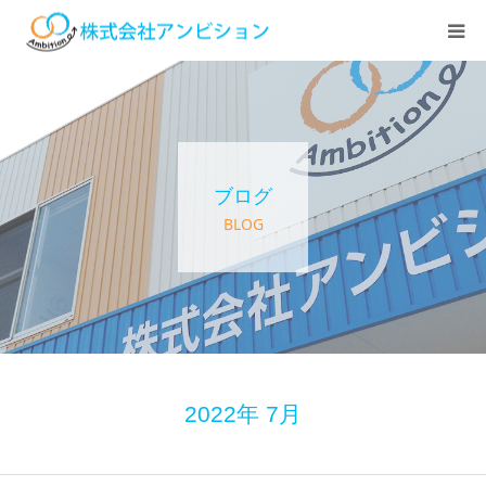
ホーム
アンビションについて
ブログ
サービス紹介
BLOG
デイステーション
居宅介護・訪問介護
快護ラボ知技心
2022年 7月
求人情報