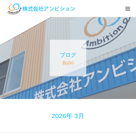
ホーム
アンビションについて
ブログ
サービス紹介
BLOG
デイステーション
居宅介護・訪問介護
快護ラボ知技心
2026年 3月
求人情報