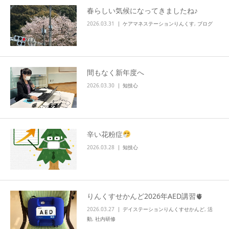
春らしい気候になってきましたね♪
info
2026.03.31
ケアマネステーションりんくす
,
ブログ
間もなく新年度へ
2026.03.30
知技心
辛い花粉症
2026.03.28
知技心
りんくすせかんど2026年AED講習🫀
2026.03.27
デイステーションりんくすせかんど
,
活
動
,
社内研修