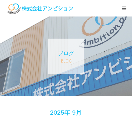
ホーム
アンビションについて
ブログ
サービス紹介
BLOG
デイステーション
居宅介護・訪問介護
快護ラボ知技心
2025年 9月
求人情報