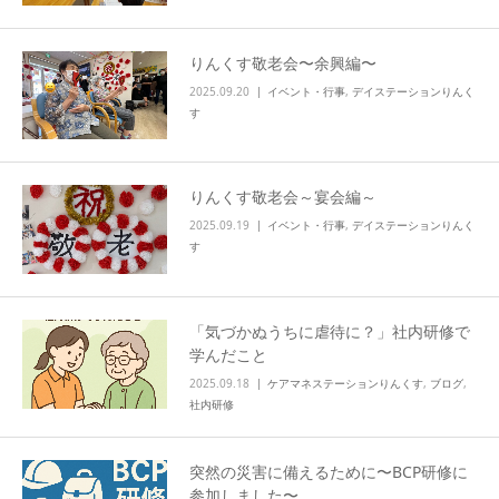
りんくす敬老会〜余興編〜
2025.09.20
イベント・行事
,
デイステーションりんく
す
りんくす敬老会～宴会編～
2025.09.19
イベント・行事
,
デイステーションりんく
す
「気づかぬうちに虐待に？」社内研修で
学んだこと
2025.09.18
ケアマネステーションりんくす
,
ブログ
,
社内研修
突然の災害に備えるために〜BCP研修に
参加しました〜…