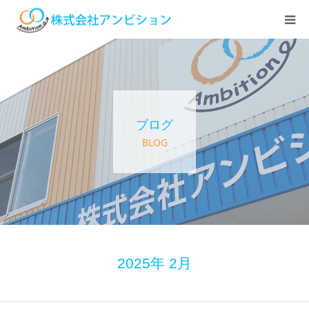
ホーム
アンビションについて
ブログ
サービス紹介
BLOG
デイステーション
居宅介護・訪問介護
快護ラボ知技心
2025年 2月
求人情報