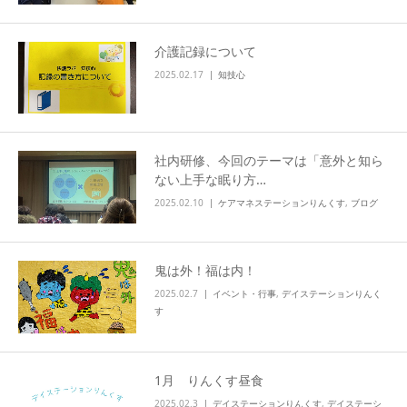
介護記録について
2025.02.17
知技心
社内研修、今回のテーマは「意外と知ら
ない上手な眠り方…
2025.02.10
ケアマネステーションりんくす
,
ブログ
鬼は外！福は内！
2025.02.7
イベント・行事
,
デイステーションりんく
す
1月 りんくす昼食
2025.02.3
デイステーションりんくす
,
デイステーシ