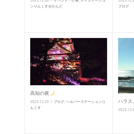
2023.12.26
イベント・行事
,
デイステーショ
2023.12.
ンりんくすせかんど
ブログ
高知の夜
ハラス
2023.12.20
ブログ
,
ヘルパーステーションり
んくす
2023.12.