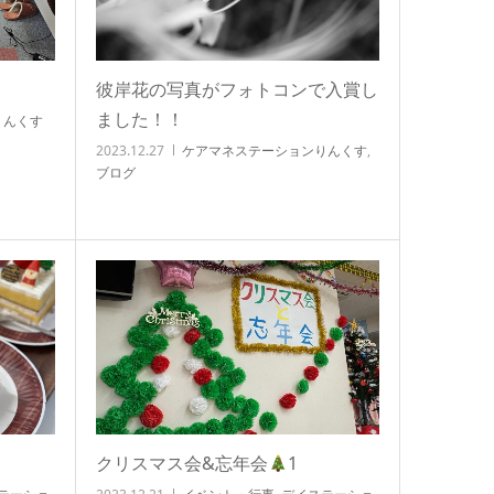
彼岸花の写真がフォトコンで入賞し
ました！！
りんくす
2023.12.27
ケアマネステーションりんくす
,
ブログ
クリスマス会&忘年会
1