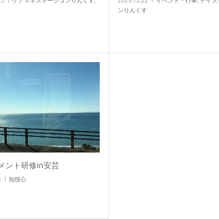
25
ケアマネステーションりんくす
,
2023.12.22
イベント・行事
,
デイス
ンりんくす
メント研修in安芸
6
知技心