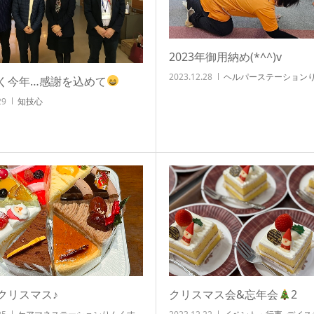
2023年御用納め(*^^)v
2023.12.28
ヘルパーステーション
く今年…感謝を込めて
29
知技心
クリスマス♪
クリスマス会&忘年会
2