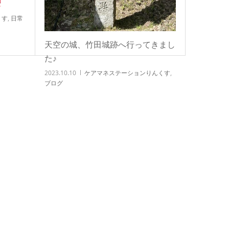
くす
,
日常
天空の城、竹田城跡へ行ってきまし
た♪
2023.10.10
ケアマネステーションりんくす
,
ブログ