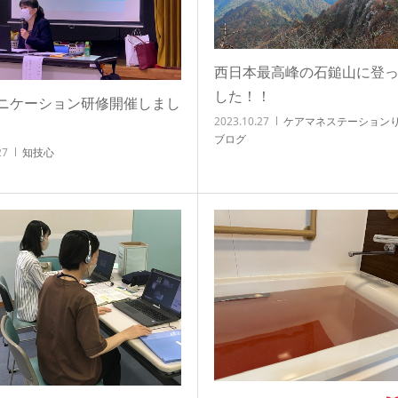
西日本最高峰の石鎚山に登
した！！
ニケーション研修開催しまし
2023.10.27
ケアマネステーション
ブログ
27
知技心