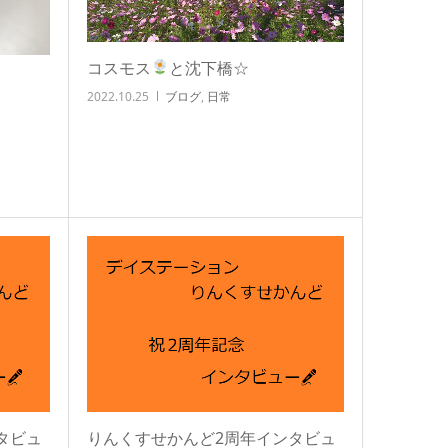
コスモス
と沈下橋☆
2022.10.25
ブログ
,
日常
タビュ
りんくすせかんど2周年インタビュ