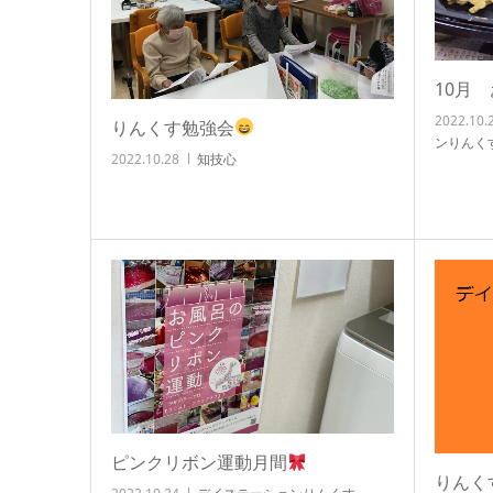
10月
2022.10.
りんくす勉強会
ンりんく
2022.10.28
知技心
ピンクリボン運動月間
りんく