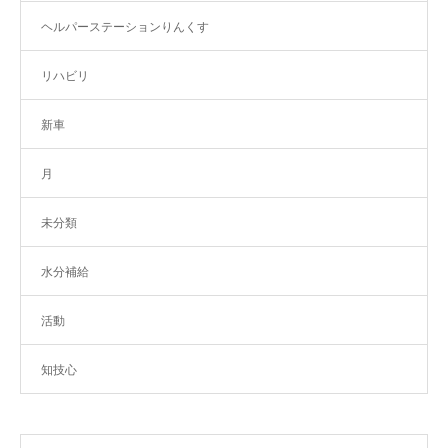
ヘルパーステーションりんくす
リハビリ
新車
月
未分類
水分補給
活動
知技心