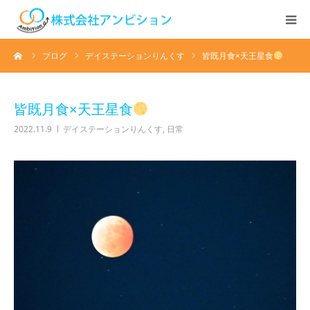
ーム
ブログ
デイステーションりんくす
皆既月食×天王星食
ホーム
アンビションについて
皆既月食×天王星食
2022.11.9
デイステーションりんくす
,
日常
サービス紹介
デイステーション
居宅介護・訪問介護
快護ラボ知技心
求人情報