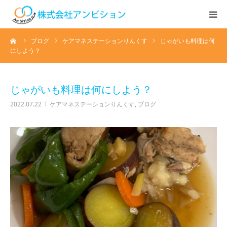
ーム
ブログ
ケアマネステーションりんくす
じゃがいも料理は何
ホーム
にしよう？
アンビションについて
じゃがいも料理は何にしよう？
サービス紹介
2022.07.22
ケアマネステーションりんくす
,
ブログ
デイステーション
居宅介護・訪問介護
快護ラボ知技心
求人情報