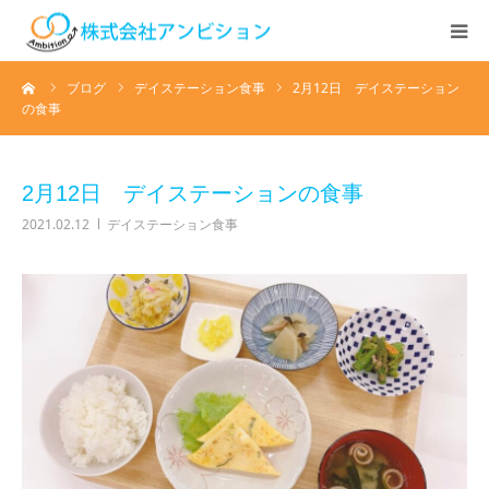
ーム
ブログ
デイステーション食事
2月12日 デイステーション
ホーム
の食事
アンビションについて
2月12日 デイステーションの食事
サービス紹介
2021.02.12
デイステーション食事
デイステーション
居宅介護・訪問介護
快護ラボ知技心
求人情報