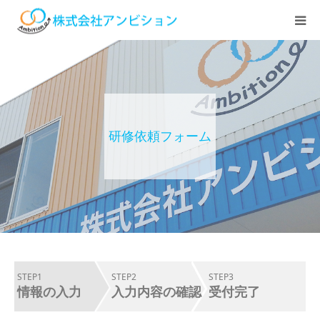
ホーム
アンビションについて
研修依頼フォーム
サービス紹介
デイステーション
居宅介護・訪問介護
快護ラボ知技心
STEP1
STEP2
STEP3
情報の入力
入力内容の確認
受付完了
求人情報