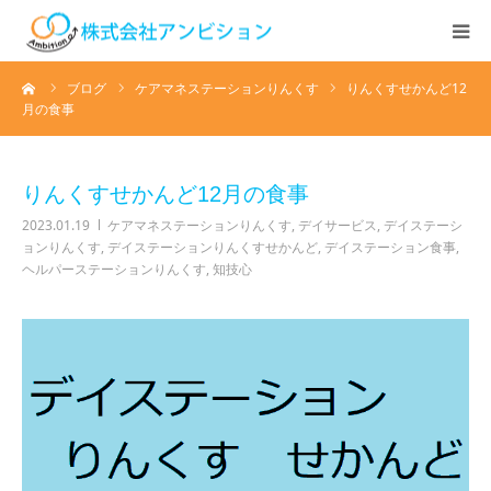
ーム
ブログ
ケアマネステーションりんくす
りんくすせかんど12
ホーム
月の食事
アンビションについて
りんくすせかんど12月の食事
サービス紹介
2023.01.19
ケアマネステーションりんくす
,
デイサービス
,
デイステーシ
ョンりんくす
,
デイステーションりんくすせかんど
,
デイステーション食事
,
ヘルパーステーションりんくす
,
知技心
デイステーション
居宅介護・訪問介護
快護ラボ知技心
求人情報