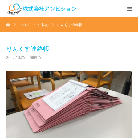
ーム
ブログ
知技心
りんくす連絡帳
ホーム
アンビションについて
りんくす連絡帳
2022.10.25
知技心
サービス紹介
デイステーション
居宅介護・訪問介護
快護ラボ知技心
求人情報