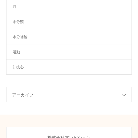
月
未分類
水分補給
活動
知技心
アーカイブ
株式会社アンビション