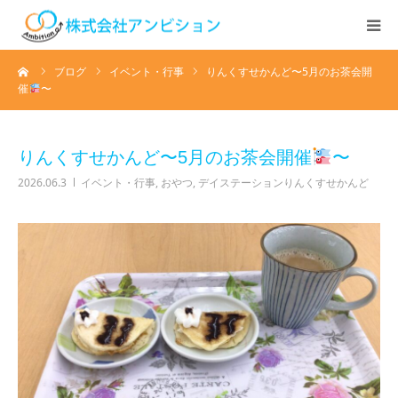
ーム
ブログ
イベント・行事
りんくすせかんど〜5月のお茶会開
ホーム
催
〜
アンビションについて
りんくすせかんど〜5月のお茶会開催
〜
サービス紹介
2026.06.3
イベント・行事
,
おやつ
,
デイステーションりんくすせかんど
デイステーション
居宅介護・訪問介護
快護ラボ知技心
求人情報