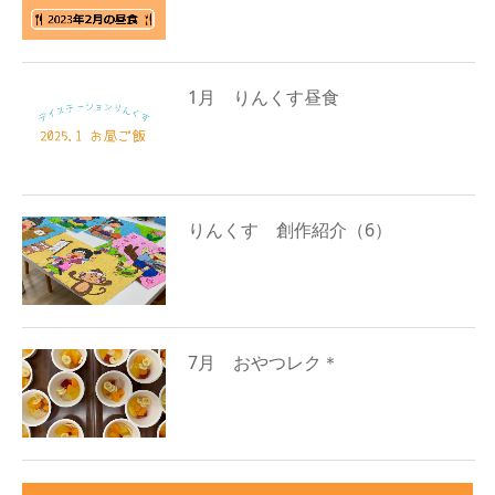
1月 りんくす昼食
りんくす 創作紹介（6）
7月 おやつレク＊