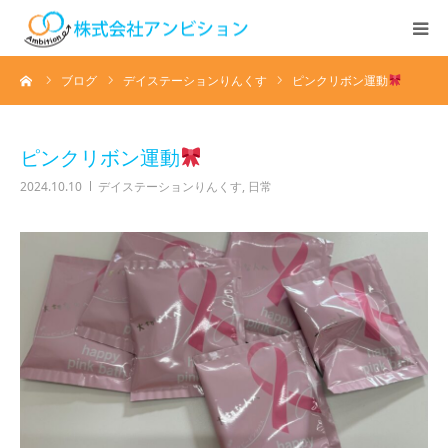
ーム
ブログ
デイステーションりんくす
ピンクリボン運動
ホーム
アンビションについて
ピンクリボン運動
2024.10.10
デイステーションりんくす
,
日常
サービス紹介
デイステーション
居宅介護・訪問介護
快護ラボ知技心
求人情報