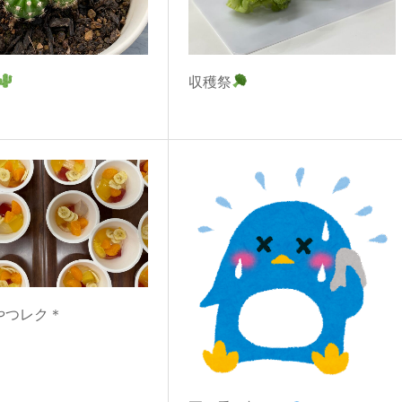
収穫祭
やつレク＊