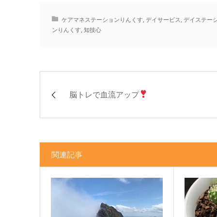
ケアマネステーションりんくす
,
デイサービス
,
デイステー
ンりんくす
,
知技心
脳トレで血流アップ
関連記事