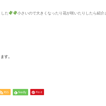
ました
小さいので大きくなったり花が咲いたりしたら紹介
ります。
RSS
feedly
Pin it