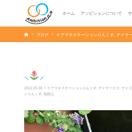
ホーム
アンビションについて
サ
ホーム
ブログ
ケアマネステーションりんくす
デイサ
⸜
︎⸝‍
2022.05.30
ケアマネステーションりんくす
,
デイサービス
,
デイス
ンりんくす
,
知技心