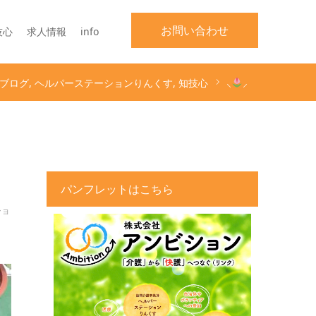
お問い合わせ
技心
求人情報
info
ブログ
ヘルパーステーションりんくす
知技心
⸜
︎⸝‍
パンフレットはこちら
ショ