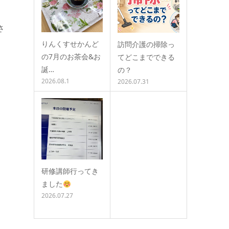
さ
りんくすせかんど
訪問介護の掃除っ
の7月のお茶会&お
てどこまでできる
誕…
の？
2026.08.1
2026.07.31
研修講師行ってき
ました
2026.07.27