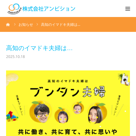
ーム
お知らせ
高知のイマドキ夫婦は…
ホーム
アンビションについて
高知のイマドキ夫婦は…
2025.10.18
サービス紹介
デイステーション
居宅介護・訪問介護
快護ラボ知技心
求人情報