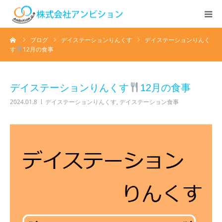
ーム
ブログ
デイステーションりんくす
デイステーションりんく
ホーム
す
12月の食事
アンビションについて
デイステーションりんくす
12月の食事
サービス紹介
2024.01.8
デイステーションりんくす
,
デイステーション食事
デイステーション
居宅介護・訪問介護
快護ラボ知技心
求人情報