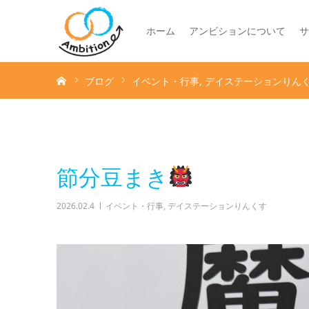
ホーム
アンビションについて
サ
ホーム
ブログ
イベント・行事
デイステーションりん
節分豆まき
2026.02.4
イベント・行事
,
デイステーションりんくす