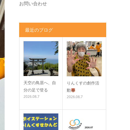
お問い合わせ
最近のブログ
天空の鳥居へ、自
りんくすの創作活
分の足で登る
動
2026.08.7
2026.08.7