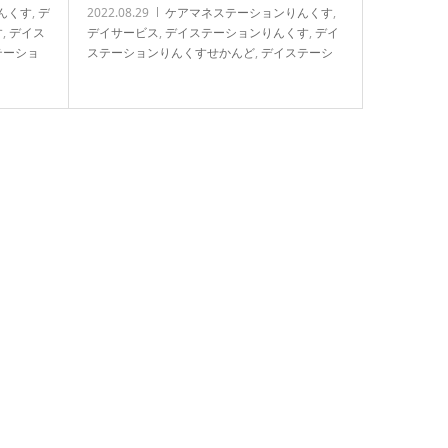
んくす
,
デ
2022.08.29
ケアマネステーションりんくす
,
す
,
デイス
デイサービス
,
デイステーションりんくす
,
デイ
テーショ
ステーションりんくすせかんど
,
デイステーシ
りんくす
ョン食事
,
ブログ
,
ヘルパーステーションりんく
す
,
未分類
,
知技心