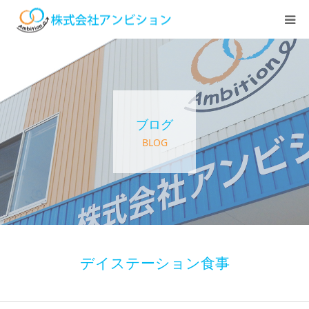
ホーム
アンビションについて
ブログ
サービス紹介
BLOG
デイステーション
居宅介護・訪問介護
快護ラボ知技心
デイステーション食事
求人情報