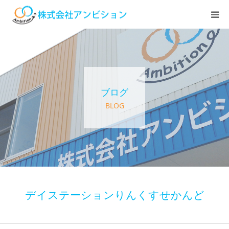
ホーム
アンビションについて
ブログ
サービス紹介
BLOG
デイステーション
居宅介護・訪問介護
快護ラボ知技心
デイステーションりんくすせかんど
求人情報