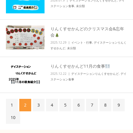
2026.01.9
デイステーションりんくすせかんど
,
デイ
ステーション食事
,
未分類
りんくすせかんどのクリスマス会&忘年
会
2025.12.29
イベント・行事
,
デイステーションりんく
すせかんど
,
未分類
りんくすせかんど11月の食事
2025.12.22
デイステーションりんくすせかんど
,
デイ
ステーション食事
1
2
3
4
5
6
7
8
9
10